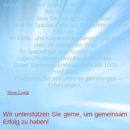
Würden Sie Ihre Breze in der Apotheke kaufen?
Wir auch nicht!
Schön, dass Sie uns gefunden haben.
Wir sind Ihr Spezial-Lieferant für Cafeterien und
Kioske
im Klinik- und Krankenhausbereich und seit
über 15 Jahren der Profi
für speziell auf Ihre Kundengruppen
zugeschnittenen Non-Food-Produkte.
Unser Sortiment umfasst mehr als 1000
Produkten.
Profitieren Sie von unseren jahrelangen
Erfahrungen.
Shop Login
Wir unterstützen Sie gerne, um gemeinsam
Erfolg zu haben!