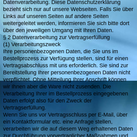
Datenverarbeitung. Diese Datenschutzerklärung
bezieht sich nur auf unsere Webseiten. Falls Sie über
Links auf unseren Seiten auf andere Seiten
weitergeleitet werden, informieren Sie sich bitte dort
über den jeweiligen Umgang mit Ihren Daten.
§ 2 Datenverarbeitung zur Vertragserfüllung
(1) Verarbeitungszweck
Ihre personenbezogenen Daten, die Sie uns im
Bestellprozess zur Verfügung stellen, sind für einen
Vertragsabschluss mit uns erforderlich. Sie sind zur
Bereitstellung Ihrer personenbezogenen Daten nicht
verpflichtet. Ohne Mitteilung Ihrer Anschrift können
wir Ihnen aber die Ware nicht zusenden. Die
Verarbeitung Ihrer im Bestellprozess eingegebenen
Daten erfolgt also für den Zweck der
Vertragserfüllung.
Wenn Sie uns vor Vertragsschluss per E-Mail, über
ein Kontaktformular etc. eine Anfrage stellen,
verarbeiten wir die auf diesem Weg erhaltenen Daten
zur Durchführung vorvertraglicher Maßnahmen und