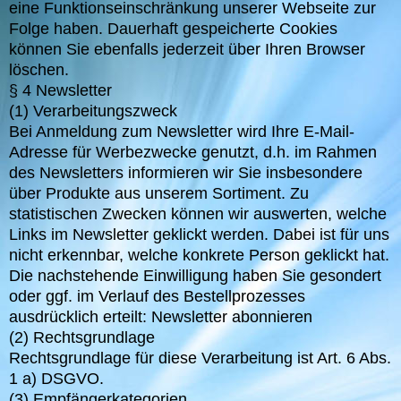
eine Funktionseinschränkung unserer Webseite zur
Folge haben. Dauerhaft gespeicherte Cookies
können Sie ebenfalls jederzeit über Ihren Browser
löschen.
§ 4 Newsletter
(1) Verarbeitungszweck
Bei Anmeldung zum Newsletter wird Ihre E-Mail-
Adresse für Werbezwecke genutzt, d.h. im Rahmen
des Newsletters informieren wir Sie insbesondere
über Produkte aus unserem Sortiment. Zu
statistischen Zwecken können wir auswerten, welche
Links im Newsletter geklickt werden. Dabei ist für uns
nicht erkennbar, welche konkrete Person geklickt hat.
Die nachstehende Einwilligung haben Sie gesondert
oder ggf. im Verlauf des Bestellprozesses
ausdrücklich erteilt: Newsletter abonnieren
(2) Rechtsgrundlage
Rechtsgrundlage für diese Verarbeitung ist Art. 6 Abs.
1 a) DSGVO.
(3) Empfängerkategorien