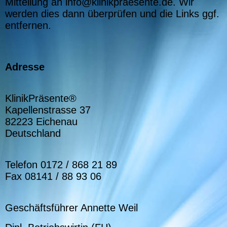
Mitteilung an info@klinikpraesente.de. Wir
werden dies dann überprüfen und die Links ggf.
entfernen.
Adresse
KlinikPräsente®
Kapellenstrasse 37
82223 Eichenau
Deutschland
Telefon 0172 / 868 21 89
Fax 08141 / 88 93 06
Geschäftsführer Annette Weil