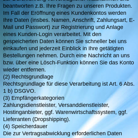
beantworten z.B. Ihre Fragen zu unseren Produkten.
Im Fall der Eröffnung eines Kundenkontos werden
Ihre Daten (insbes. Namen, Anschrift, Zahlungsart, E-
Mail und Passwort) zur Registrierung und Anlage
eines Kunden-Login verarbeitet. Mit den
gespeicherten Daten können Sie schneller bei uns
einkaufen und jederzeit Einblick in Ihre getätigten
Bestellungen nehmen. Durch eine Nachricht an uns
bzw. über eine Lösch-Funktion können Sie das Konto
wieder entfernen.
(2) Rechtsgrundlage
Rechtsgrundlage für diese Verarbeitung ist Art. 6 Abs.
1 b) DSGVO.
(3) Empfängerkategorien
Zahlungsdienstleister, Versanddienstleister,
Hostinganbieter, ggf. Warenwirtschaftssystem, ggf.
Lieferanten (Dropshipping).
(4) Speicherdauer
Die zur Vertragsabwicklung erforderlichen Daten