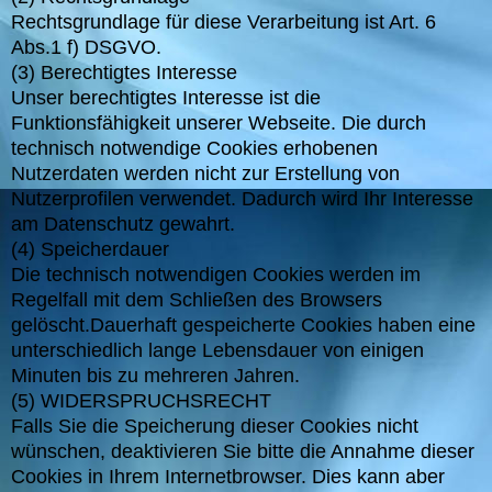
Rechtsgrundlage für diese Verarbeitung ist Art. 6
Abs.1 f) DSGVO.
(3) Berechtigtes Interesse
Unser berechtigtes Interesse ist die
Funktionsfähigkeit unserer Webseite. Die durch
technisch notwendige Cookies erhobenen
Nutzerdaten werden nicht zur Erstellung von
Nutzerprofilen verwendet. Dadurch wird Ihr Interesse
am Datenschutz gewahrt.
(4) Speicherdauer
Die technisch notwendigen Cookies werden im
Regelfall mit dem Schließen des Browsers
gelöscht.Dauerhaft gespeicherte Cookies haben eine
unterschiedlich lange Lebensdauer von einigen
Minuten bis zu mehreren Jahren.
(5) WIDERSPRUCHSRECHT
Falls Sie die Speicherung dieser Cookies nicht
wünschen, deaktivieren Sie bitte die Annahme dieser
Cookies in Ihrem Internetbrowser. Dies kann aber