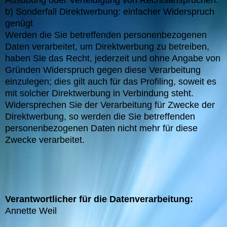
Ausübung oder Verteidigung von Rechtsansprüchen.
b) Sonderfall Direktwerbung: einfacher Widerspruch
genügt
Werden die Sie betreffenden personenbezogenen
Daten verarbeitet, um Direktwerbung zu betreiben,
haben Sie das Recht, jederzeit und ohne Angabe von
Gründen Widerspruch gegen diese Verarbeitung
einzulegen; dies gilt auch für das Profiling, soweit es
mit solcher Direktwerbung in Verbindung steht.
Widersprechen Sie der Verarbeitung für Zwecke der
Direktwerbung, so werden die Sie betreffenden
personenbezogenen Daten nicht mehr für diese
Zwecke verarbeitet.
Verantwortlicher für die Datenverarbeitung:
Annette Weil