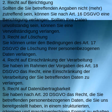
2. Recht auf Berichtigung
Sollten die Sie betreffenden Angaben nicht (mehr)
zutreffend sein, können Sie nach Art. 16 DSGVO eine
Berichtigung verlangen. Sollten Ihre Daten
unvollständig sein, können Sie eine
Vervollständigung verlangen.
3. Recht auf Löschung
Sie können unter den Bedingungen des Art. 17
DSGVO die Löschung Ihrer personenbezogenen
Daten verlangen.
4. Recht auf Einschränkung der Verarbeitung
Sie haben im Rahmen der Vorgaben des Art. 18
DSGVO das Recht, eine Einschränkung der
Verarbeitung der Sie betreffenden Daten zu
verlangen.
5. Recht auf Datenübertragbarkeit
Sie haben nach Art. 20 DSGVO das Recht, die Sie
betreffenden personenbezogenen Daten, die Sie uns
bereitgestellt haben, in einem strukturierten,
gängigen und maschinenlesbaren Format zu erhalten