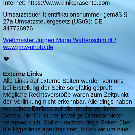
Internet: https://www.klinikpräsente.com
Umsatzsteuer-Identifikationsnummer gemäß §
27a Umsatzsteuergesetz (UStG): DE
347726976
Webmaster Jürgen Maria Waffenschmidt /
www.jmw-photo.de
Externe Links
Alle Links auf externe Seiten wurden von uns
bei Erstellung der Seite sorgfältig geprüft.
Mögliche Rechtsverstöße waren zum Zeitpunkt
der Verlinkung nicht erkennbar. Allerdings haben
wir keinen Einfluss auf die Inhalte verlinkter
Seiten, hierfür ist der jeweilige Dienstanbieter
verantwortlich. Sollten rechtswidrige Seiten über
die Hyperlinks abrufbar sein, bitten wir um eine